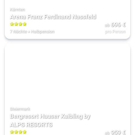
Kärnten
Arena Franz Ferdinand Nassfeld
696
€
ab
4
7 Nächte
+
Halbpension
pro Person
Steiermark
Bergresort Hauser Kaibling by
ALPS RESORTS
959
€
ab