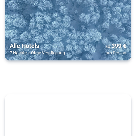
Alle Hotels
399
€
ab
7 Nächte
+
Ohne Verpflegung
pro Person