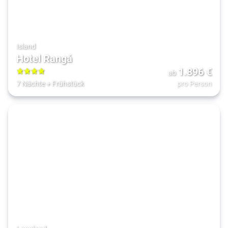
Island
Hotel Rangá
1.896
€
ab
4
7 Nächte
+
Frühstück
pro Person