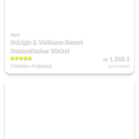
Harz
RoLigio & Wellness Resort
Romantischer Winkel
1.555
€
ab
5
7 Nächte
+
Frühstück
pro Person