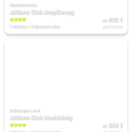
Oberösterreich
Aldiana Club Ampflwang
832
€
ab
4
7 Nächte
+
Vollpension plus
pro Person
Salzburger Land
Aldiana Club Hochkönig
868
€
ab
4
7 Nächte
+
Halbpension plus
pro Person