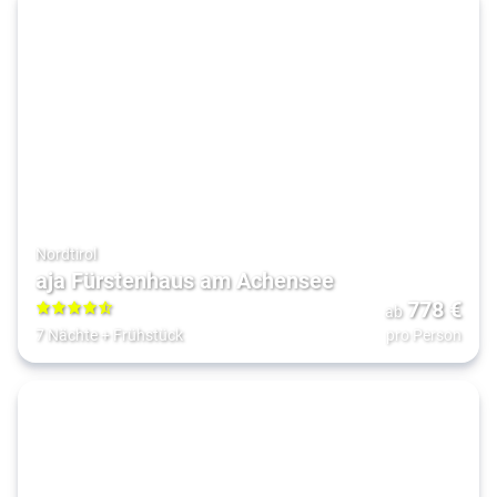
Nordtirol
aja Fürstenhaus am Achensee
778
€
ab
4.5
7 Nächte
+
Frühstück
pro Person