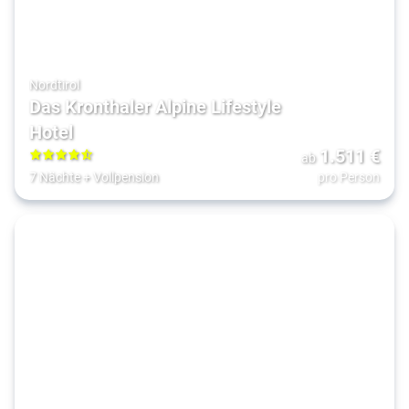
Nordtirol
Das Kronthaler Alpine Lifestyle
Hotel
1.511
€
ab
4.5
7 Nächte
+
Vollpension
pro Person