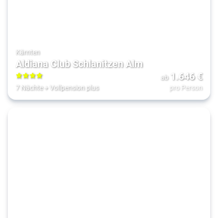
Kärnten
Aldiana Club Schlanitzen Alm
1.646
€
ab
4
7 Nächte
+
Vollpension plus
pro Person