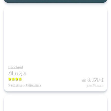
Lappland
Glasiglu
4.179
€
ab
4
7 Nächte
+
Frühstück
pro Person