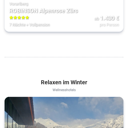
Vorarlberg
ROBINSON Alpenrose Zürs
1.430
€
ab
5
7 Nächte
+
Vollpension
pro Person
Relaxen im Winter
Wellnesshotels