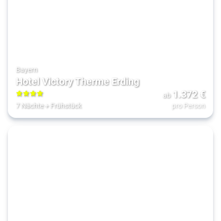
Bayern
Hotel Victory Therme Erding
1.372
€
ab
4
7 Nächte
+
Frühstück
pro Person