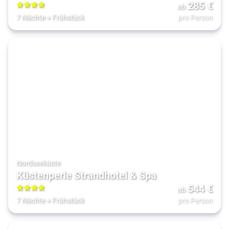
285
€
ab
4
7 Nächte
+
Frühstück
pro Person
Nordseeküste
Küstenperle Strandhotel & Spa
544
€
ab
4
7 Nächte
+
Frühstück
pro Person