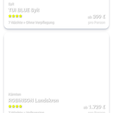
Sylt
TUI BLUE Sylt
399
€
ab
4
7 Nächte
+
Ohne Verpflegung
pro Person
Kärnten
ROBINSON Landskron
1.729
€
ab
4
7 Nächte
+
Vollpension
pro Person