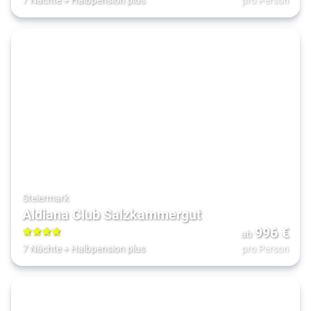
Steiermark
Aldiana Club Salzkammergut
996
€
ab
4
7 Nächte
+
Halbpension plus
pro Person