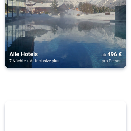
Alle Hotels
496
€
ab
7 Nächte
+
All Inclusive plus
pro Person