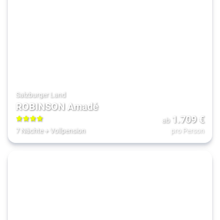
Salzburger Land
ROBINSON Amadé
1.709
€
ab
4
7 Nächte
+
Vollpension
pro Person