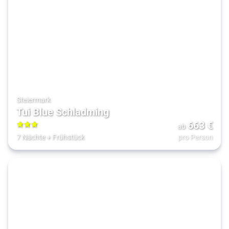
Steiermark
Tui Blue Schladming
663
€
ab
3
7 Nächte
+
Frühstück
pro Person