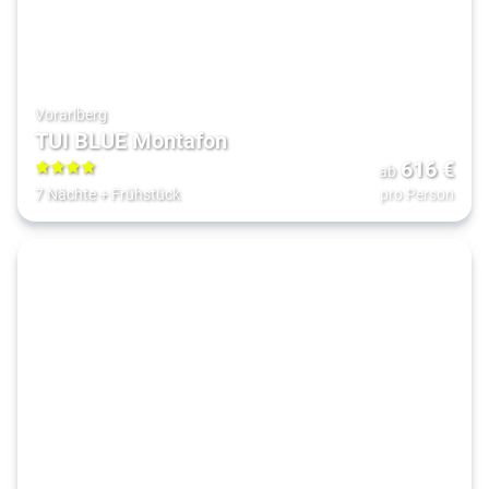
Vorarlberg
TUI BLUE Montafon
616
€
ab
4
7 Nächte
+
Frühstück
pro Person