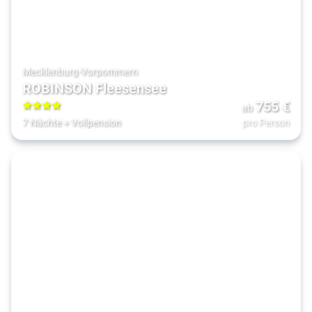
Mecklenburg-Vorpommern
ROBINSON Fleesensee
755
€
ab
4
7 Nächte
+
Vollpension
pro Person