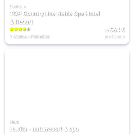
Sachsen
TOP CountryLine Heide Spa Hotel
& Resort
564
€
ab
4.5
7 Nächte
+
Frühstück
pro Person
Harz
re.vita - naturresort & spa