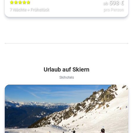
598
€
ab
5
7 Nächte
+
Frühstück
pro Person
Urlaub auf Skiern
Skihotels