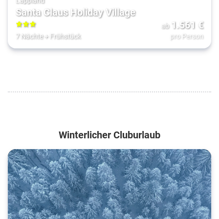
Lappland
Santa Claus Holiday Village
1.561
€
ab
3
7 Nächte
+
Frühstück
pro Person
Winterlicher Cluburlaub