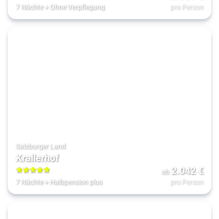
4
7 Nächte
+
Ohne Verpflegung
pro Person
Salzburger Land
Krallerhof
2.042
€
ab
5
7 Nächte
+
Halbpension plus
pro Person