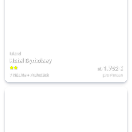
Island
Hotel Dyrholaey
1.762
€
ab
2
7 Nächte
+
Frühstück
pro Person