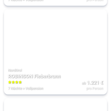
Nordtirol
ROBINSON Fieberbrunn
1.221
€
ab
4
7 Nächte
+
Vollpension
pro Person