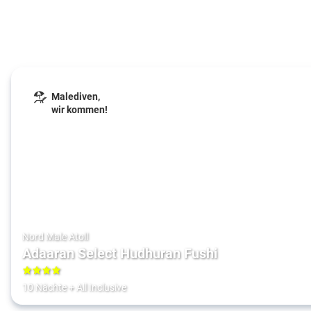
Malediven,
wir kommen!
Nord Male Atoll
Adaaran Select Hudhuran Fushi
4
10 Nächte
+
All Inclusive