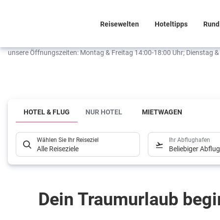
Reisewelten
Hoteltipps
Rund
unsere Öffnungszeiten: Montag & Freitag 14:00-18:00 Uhr; Dienstag 
Ob vor Ort oder einfach
online
HOTEL & FLUG
NUR HOTEL
MIETWAGEN
Lass Deine
Reiseträume
Wählen Sie Ihr Reiseziel
Ihr Abflughafen
Alle Reiseziele
Beliebiger Abflu
Wirklichkeit
werden – mit
Dein Traumurlaub begi
unseren