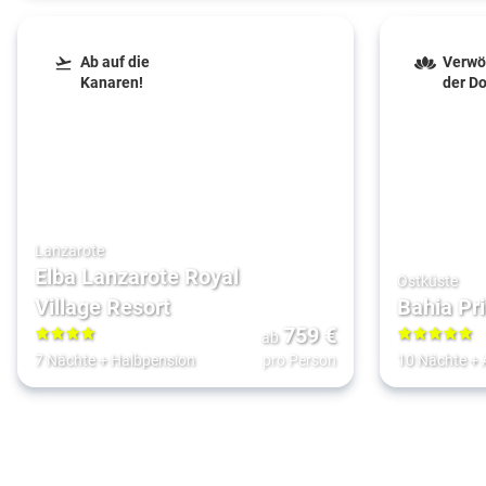
Ab auf die
Verwö
Kanaren!
der D
Lanzarote
Elba Lanzarote Royal
Ostküste
Village Resort
Bahia Pr
759
€
ab
4
5
7 Nächte
+
Halbpension
pro Person
10 Nächte
+