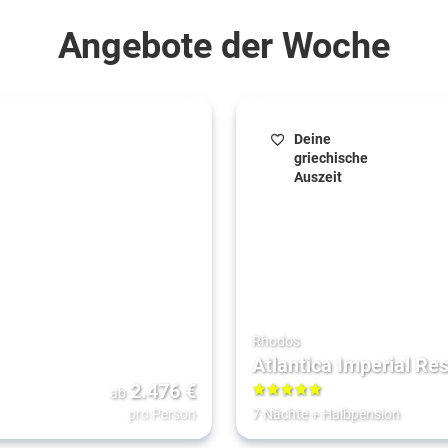
Angebote der Woche
Deine
griechische
Auszeit
Rhodos
Atlantica Imperial Res
2.476
€
ab
5
pro Person
7 Nächte
+
Halbpension