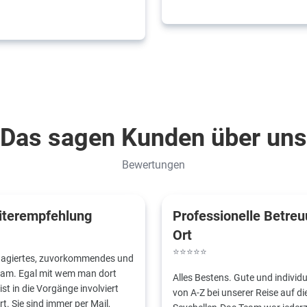
Das sagen Kunden über uns
Bewertungen
iterempfehlung
Professionelle Betreu
Ort
⭐
⭐
⭐
⭐
⭐
gagiertes, zuvorkommendes und
Team. Egal mit wem man dort
Alles Bestens. Gute und individ
 ist in die Vorgänge involviert
von A-Z bei unserer Reise auf di
rt. Sie sind immer per Mail,