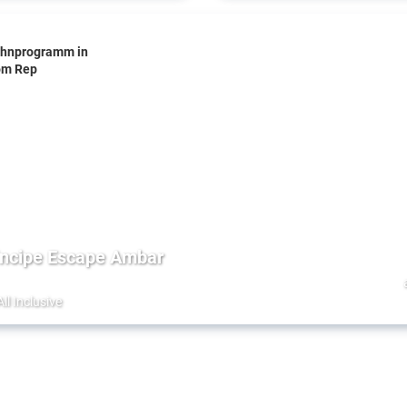
hnprogramm in
om Rep
incipe Escape Ambar
All Inclusive