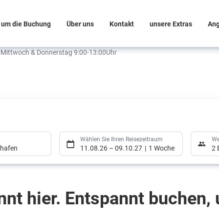
 um die Buchung
Über uns
Kontakt
unsere Extras
An
& Mittwoch & Donnerstag 9:00-13:00Uhr
Wählen Sie Ihren Reisezeitraum
We
ghafen
11.08.26
–
09.10.27
1 Woche
2 
nnt hier. Entspannt buchen,