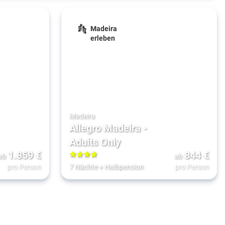
Madeira
erleben
Madeira
Allegro Madeira -
Adults Only
1.859
€
844
€
ab
ab
4
pro Person
7 Nächte
+
Halbpension
pro Person