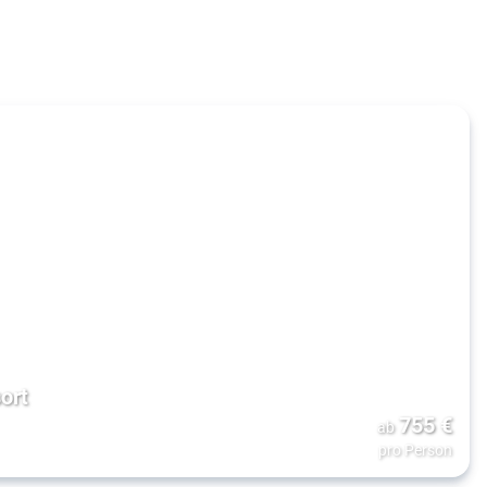
ort
755
€
ab
pro Person