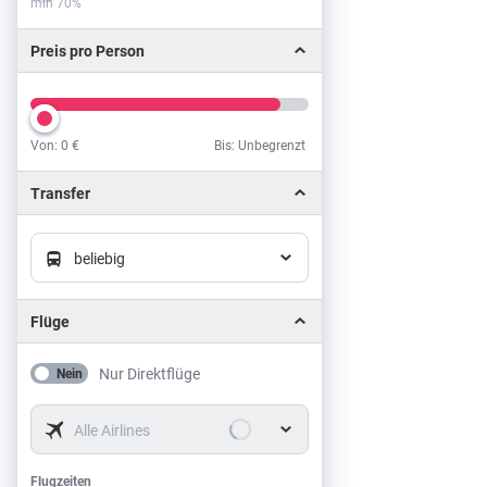
min 70%
Preis pro Person
Von:
0 €
Bis: Unbegrenzt
Preis pro Person
Transfer
beliebig
Flüge
Nur Direktflüge
Nein
Alle Airlines
Flugzeiten
Flugzeiten