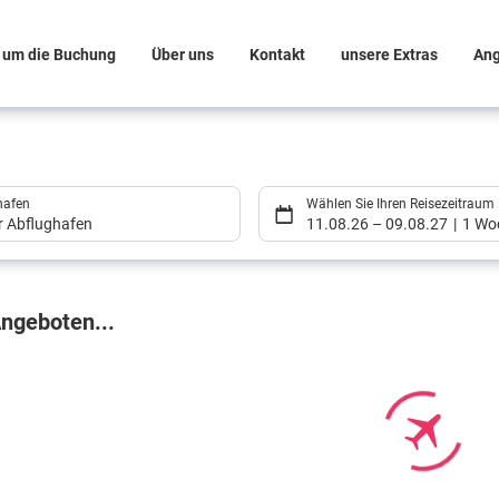
 um die Buchung
Über uns
Kontakt
unsere Extras
An
hafen
Wählen Sie Ihren Reisezeitraum
er Abflughafen
11.08.26
–
09.08.27
1 Wo
gebnisse
ngeboten...