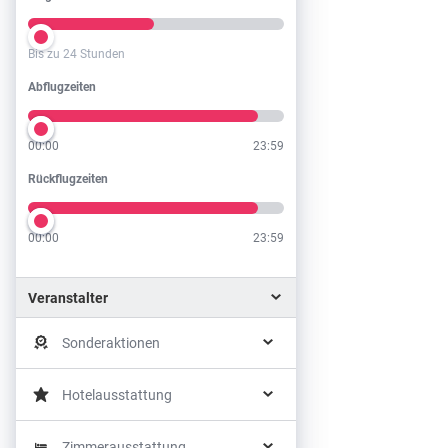
Bis zu 24 Stunden
Abflugzeiten
Abflugzeiten
00:00
23:59
Rückflugzeiten
Rückflugzeiten
00:00
23:59
Veranstalter
Sonderaktionen
Hotelausstattung
Zimmerausstattung