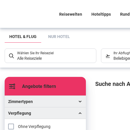
Reisewelten
Hoteltipps
Rund
Suchlistenseite
HOTEL & FLUG
NUR HOTEL
Wählen Sie Ihr Reiseziel
Ihr Abflug
Alle Reiseziele
Beliebig
Sucher
Suche nach A
Angebote filtern
Zimmertypen
Verpflegung
Ohne Verpflegung