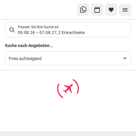
Suchlistenseite
Passen Sie Ihre Suche an
09.08.26
–
07.08.27
,
2 Erwachsene
Suchergebnisse
Suche nach Angeboten...
Preis aufsteigend
Footer