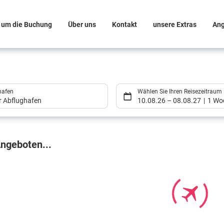
 um die Buchung
Über uns
Kontakt
unsere Extras
An
hafen
Wählen Sie Ihren Reisezeitraum
er Abflughafen
10.08.26
–
08.08.27
1 Wo
gebnisse
ngeboten...