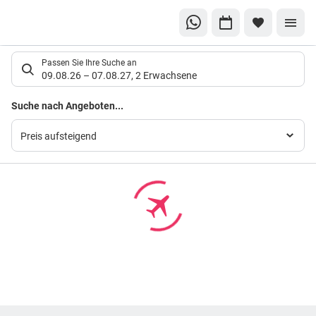
Suchlistenseite
Passen Sie Ihre Suche an
09.08.26
–
07.08.27
,
2 Erwachsene
Suchergebnisse
Suche nach Angeboten...
Preis aufsteigend
Footer