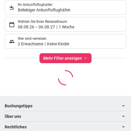
Ihr Ankunftsflughafen
Beliebiger Ankunftsflughäfen
Wählen Sie Ihren Reisezeitraum
08.08.26
–
06.08.27
1 Woche
Wer wird verreisen
2 Erwachsene
Keine Kinder
Mehr Filter anzeigen
Footer
Footer navigation
Buchungstipps
Über uns
Warum im Reisebüro buchen
Hoteltipps
Rechtliches
Kontakt