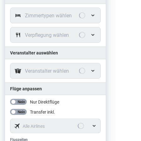
Zimmertypen wählen
Verpflegung wählen
Veranstalter auswählen
Veranstalter wählen
Flüge anpassen
Nur Direktflüge
Nein
Transfer inkl.
Nein
Alle Airlines
Flugzeiten
Flugzeiten