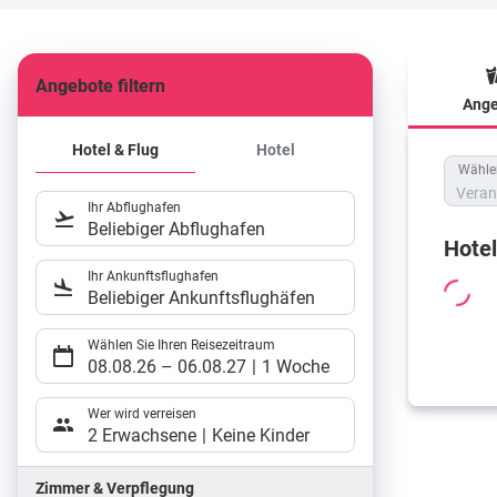
Angebote filtern
Ange
Hote
Hotel & Flug
Hotel
Wählen
Veran
Ihr Abflughafen
Beliebiger Abflughafen
Hote
Ihr Ankunftsflughafen
Beliebiger Ankunftsflughäfen
Wählen Sie Ihren Reisezeitraum
08.08.26
–
06.08.27
1 Woche
Wer wird verreisen
2 Erwachsene
Keine Kinder
Zimmer & Verpflegung