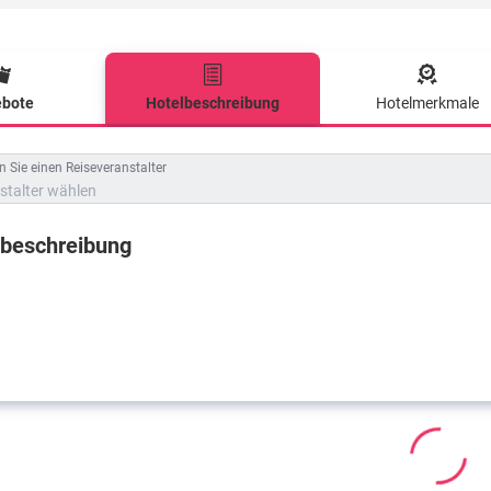
bote
Hotelbeschreibung
Hotelmerkmale
lbeschreibung
 Sie einen Reiseveranstalter
stalter wählen
lbeschreibung