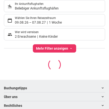
Ihr Ankunftsflughafen
Beliebiger Ankunftsflughäfen
Wählen Sie Ihren Reisezeitraum
09.08.26
–
07.08.27
1 Woche
Wer wird verreisen
2 Erwachsene
Keine Kinder
Mehr Filter anzeigen
Footer
Footer navigation
Buchungstipps
Über uns
Warum im Reisebüro buchen
Hoteltipps
Rechtliches
Kontakt