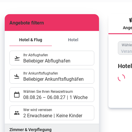
Angebote filtern
Ange
Hote
Hotel & Flug
Hotel
Wählen
Veran
Ihr Abflughafen
Beliebiger Abflughafen
Hote
Ihr Ankunftsflughafen
Beliebiger Ankunftsflughäfen
Wählen Sie Ihren Reisezeitraum
08.08.26
–
06.08.27
1 Woche
Wer wird verreisen
2 Erwachsene
Keine Kinder
Zimmer & Verpflegung