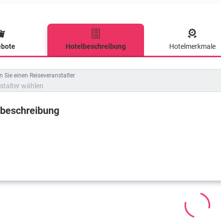
bote
Hotelbeschreibung
Hotelmerkmale
lbeschreibung
 Sie einen Reiseveranstalter
stalter wählen
lbeschreibung